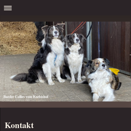
Border Collies vom Koebishof
Kontakt