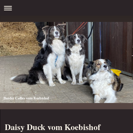
Border Collies vom Koebishof
Daisy Duck vom Koebishof