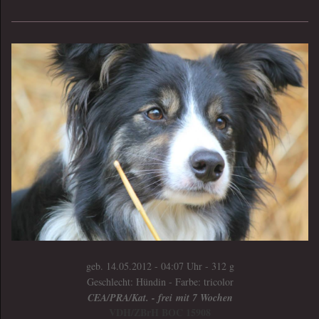
geb. 14.05.2012 - 04:07 Uhr - 312 g
Geschlecht: Hündin - Farbe: tricolor
CEA/PRA/Kat. - frei mit 7 Wochen
VDH/ZBrH BOC 15908