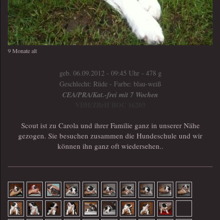
9 Monate alt
geb. 06.09.2012 - 09:45 Uhr - 478 g
Geschlecht: Rüde - Farbe: blau-weiß
CEA/PRA/Kat.-frei mit 7 Wochen
VDH/ZBrH BOC 16203
Scout ist zu Carola und ihrer Familie ganz in unserer Nähe
gezogen. Sie besuchen zusammen die Hundeschule und wir
können ihn ganz oft wiedersehen..