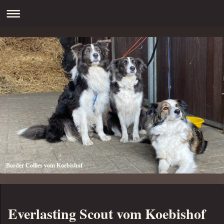
Border Collies vom Koebishof
Everlasting Scout vom Koebishof