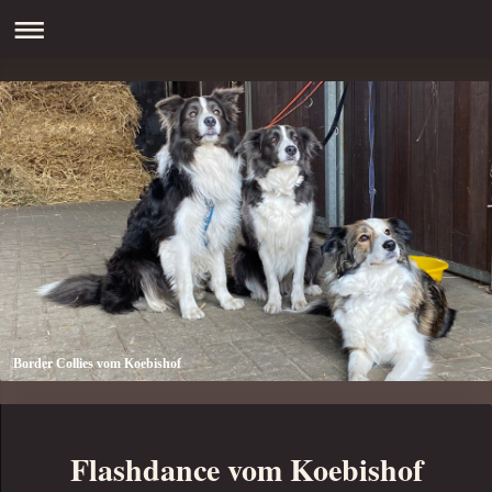
Border Collies vom Koebishof
Flashdance vom Koebishof