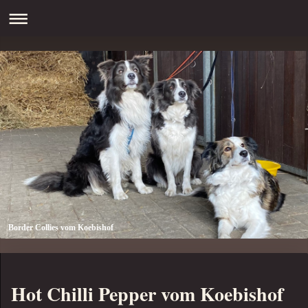
Border Collies vom Koebishof
Hot Chilli Pepper vom Koebishof